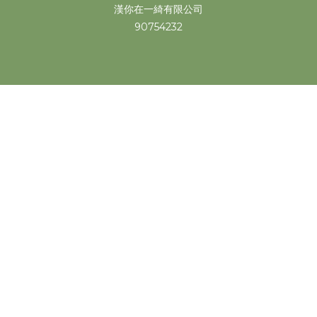
漢你在一綺有限公司
90754232
已選
件
0